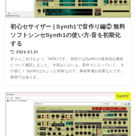
初心セサイザー | Synth1で音作り編② 無料
ソフトシンセSynth1の使い方-音を初期化
する
2026.03.01
皆さんごきげんよう。IWOLIです。 前回ではSynth1の基本的な構造
について解説しました。 今回はいよいよ、音作りに入っていく… そ
の前に！ Synth1はちょっと特殊なので、事前準備が必要なんです。
面倒ではありま...
Synth1