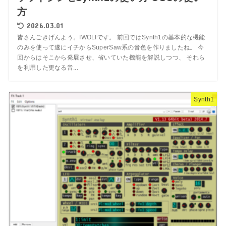
方
2026.03.01
皆さんごきげんよう。IWOLIです。 前回ではSynth1の基本的な機能
のみを使って遂にイチからSuperSaw系の音色を作りましたね。 今
回からはそこから発展させ、省いていた機能を解説しつつ、 それら
を利用した更なる音...
Synth1