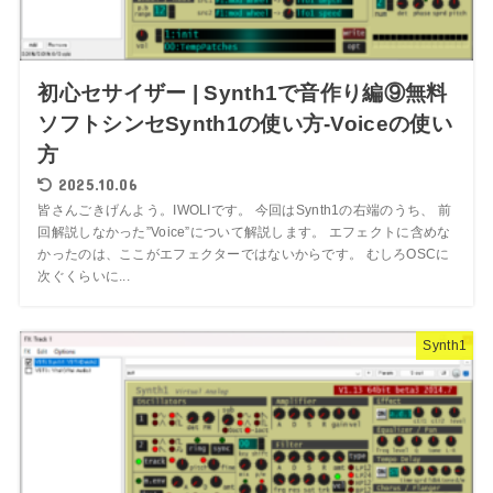
初心セサイザー | Synth1で音作り編⑨無料
ソフトシンセSynth1の使い方-Voiceの使い
方
2025.10.06
皆さんごきげんよう。IWOLIです。 今回はSynth1の右端のうち、 前
回解説しなかった”Voice”について解説します。 エフェクトに含めな
かったのは、ここがエフェクターではないからです。 むしろOSCに
次ぐくらいに...
Synth1