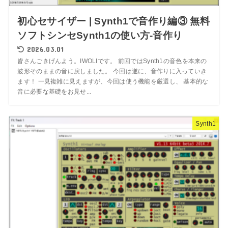
初心セサイザー | Synth1で音作り編③ 無料
ソフトシンセSynth1の使い方-音作り
2026.03.01
皆さんごきげんよう。IWOLIです。 前回ではSynth1の音色を本来の
波形そのままの音に戻しました。 今回は遂に、音作りに入っていき
ます！ 一見複雑に見えますが、今回は使う機能を厳選し、 基本的な
音に必要な基礎をお見せ...
Synth1