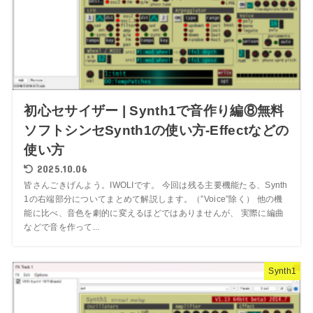
初心セサイザー | Synth1で音作り編⑧無料
ソフトシンセSynth1の使い方-Effectなどの
使い方
2025.10.06
皆さんごきげんよう。IWOLIです。 今回は残る主要機能たる、Synth
1の右端部分についてまとめて解説します。（”Voice”除く） 他の機
能に比べ、音色を劇的に変えるほどではありませんが、 実際に編曲
などで音を作って...
Synth1