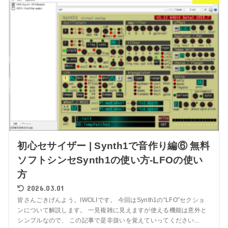
初心セサイザー | Synth1で音作り編⑥ 無料
ソフトシンセSynth1の使い方-LFOの使い
方
2026.03.01
皆さんごきげんよう。IWOLIです。 今回はSynth1の“LFO”セクショ
ンについて解説します。 一見複雑に見えますが使える機能は意外と
シンプルなので、 この記事で是非扱いを覚えていってください...