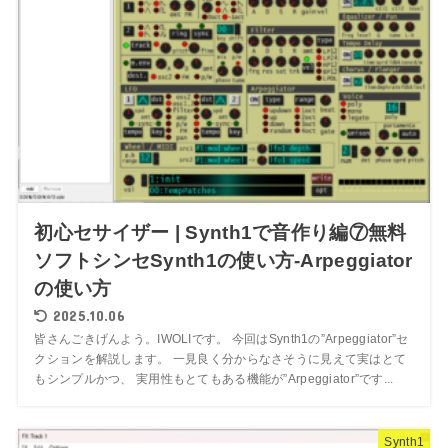
初心セサイザー | Synth1で音作り編⑦無料
ソフトシンセSynth1の使い方-Arpeggiator
の使い方
2025.10.06
皆さんごきげんよう。IWOLIです。 今回はSynth1の”Arpeggiator”セ
クションを解説します。 一見良く分からなさそうに見えて実はとて
もシンプルかつ、 実用性もとてもある機能が”Arpeggiator”です...
Synth1