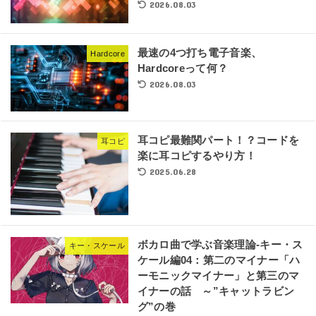
2026.08.03
最速の4つ打ち電子音楽、
Hardcore
Hardcoreって何？
2026.08.03
耳コピ最難関パート！？コードを
耳コピ
楽に耳コピするやり方！
2025.06.28
ボカロ曲で学ぶ音楽理論-キー・ス
キー・スケール
ケール編04：第二のマイナー「ハ
ーモニックマイナー」と第三のマ
イナーの話 ～”キャットラビン
グ”の巻