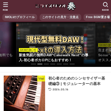
MENU
SEARCH
IWOLIのプロフィール
このサイトの見方・注意点
Free BGM置き場
DAWの
生まれ変
DAWの使い方
無料でも
新進気鋭の無料DAW“Cakewalk Next”の導
Sona
入-初心者ボカロPにもおすすめ！
オスス
1
2
3
4
5
6
7
初心者のためのシンセサイザー基
Vital
礎編③ | モジュレーターの基本
2026.05.16