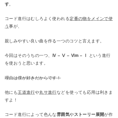
す
。
コード進行はむしろよく使われる
定番の物をメインで使
う
事が、
親しみやすい良い曲を作る一つのコツと言えます。
今回はそのうちの一つ、
Ⅳ – Ⅴ – Ⅵm – Ⅰ
という進行
を使おうと思います。
理由は僕が好きだからです！
他にも
王道進行
や
丸サ進行
などを使っても応用は利きま
すよ！
コード進行によって色んな
雰囲気
や
ストーリー展開
が作