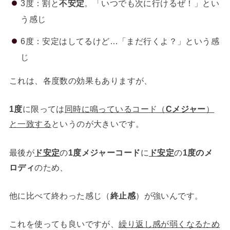
3度：割と
不安定
。「いつでも次に行けるぜ！」とい
う感じ
6度：安定はしてるけど…「まだ行くよ？」という感
じ
これは、各度数の効果もありますが、
1度
に限っては
同時に鳴っているコード（
Cメジャー
）
と一致する
というのが大きいです。
最後が
ド安定
の
1度メジャーコード
に
ド安定
の
1度のメ
ロディ
のため、
他に比べて終わった感じ（
終止感
）が強いんです。
これを使っても良いですが、
繰り返し感が弱くなるため