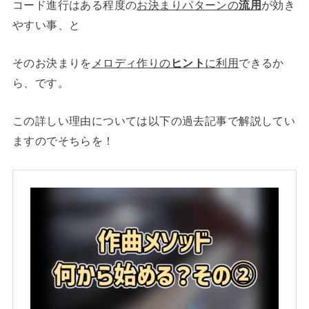
コード進行はある程度の
お決まりパターンの
流用
が効き
やすい事、と
そのお決まりを
メロディ作りの
ヒント
に利用
できるか
ら、です。
この詳しい理由については以下の過去記事で解説してい
ますのでそちらを！