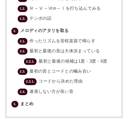
Ⅳ – Ⅴ – Ⅵm – Ⅰを打ち込んでみる
1.2.
テンポの話
1.3.
メロディのアタリを取る
2.
作ったリズムを音程楽器で鳴らす
2.1.
最初と最後の音は大体決まっている
2.2.
最初と最後の候補は1度・3度・6度
2.2.1.
最初の音とコードとの噛み合い
2.3.
コードから決めた理由
2.3.1.
連発しない方が良い音
2.4.
まとめ
3.