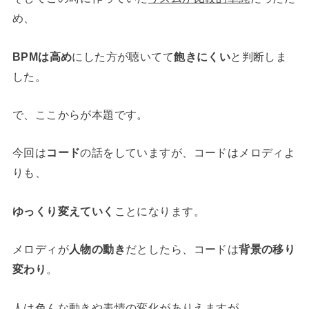
め、
BPMは高め
にした方が聴いてて
飽きにくい
と判断しま
した。
で、ここからが本題です。
今回は
コード
の話をしていますが、コードはメロディよ
りも、
ゆっくり変えていく
ことになります。
メロディが
人物の動き
だとしたら、コードは
背景の移り
変わり
。
人は色んな動きや表情の変化がありえますが、