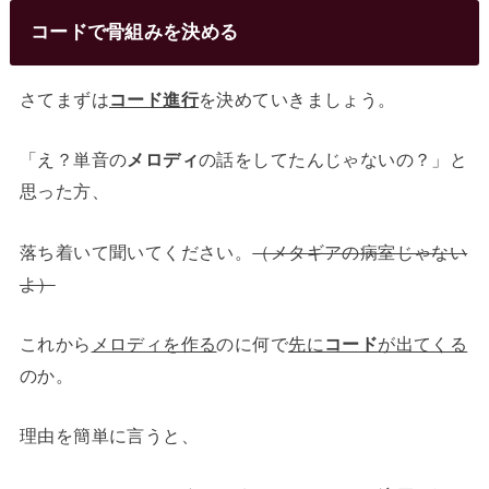
コードで骨組みを決める
さてまずは
コード進行
を決めていきましょう。
「え？単音の
メロディ
の話をしてたんじゃないの？」と
思った方、
落ち着いて聞いてください。
（メタギアの病室じゃない
よ）
これから
メロディを作る
のに何で
先に
コード
が出てくる
のか。
理由を簡単に言うと、