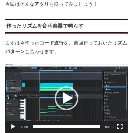
今回はそんな
アタリ
を取ってみましょう！
作ったリズムを音程楽器で鳴らす
まずは今作った
コード進行
を、前回作っておいた
リズム
パターン
と合わせます。
動
画
プ
レ
ー
ヤ
ー
00:00
00:06