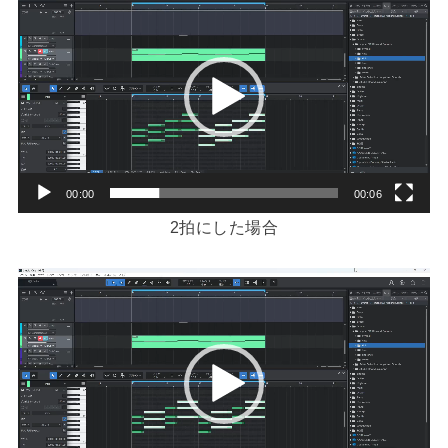
画
プ
レ
ー
ヤ
ー
00:00
00:06
2拍にした場合
動
画
プ
レ
ー
ヤ