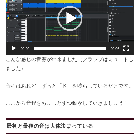
プ
レ
ー
ヤ
ー
00:00
00:06
こんな感じの音源が出来ました（クラップはミュートし
ました）
音程はあれど、ずっと「
ド
」を鳴らしているだけです。
ここから
音程をちょっとずつ動かして
いきましょう！
最初と最後の音は大体決まっている