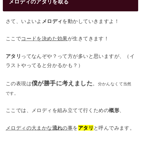
メロディのアタリを取る
さて、いよいよ
メロディ
を動かしていきますよ！
ここで
コードを決めた効果
が生きてきます！
アタリ
ってなんぞや？って方が多いと思いますが、（イ
ラストやってると分かるかも？）
僕が勝手に考えました
この表現は
。
分かんなくて当然
です。
ここでは、メロディを組み立てて行くための
概形
、
メロディの大まかな
流れ
の事
を
アタリ
と呼んでみます。