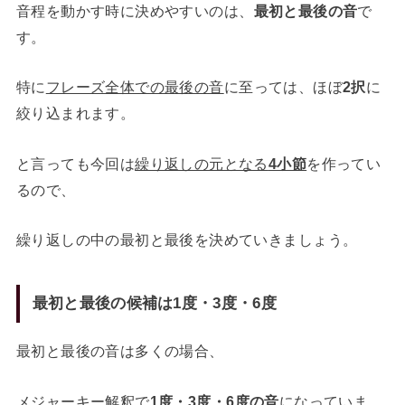
音程を動かす時に決めやすいのは、
最初と最後の音
で
す。
特に
フレーズ全体での最後の音
に至っては、ほぼ
2択
に
絞り込まれます。
と言っても今回は
繰り返しの元となる
4小節
を作ってい
るので、
繰り返しの中の最初と最後を決めていきましょう。
最初と最後の候補は1度・3度・6度
最初と最後の音は多くの場合、
メジャーキー解釈で
1度・3度・6度の音
になっていま