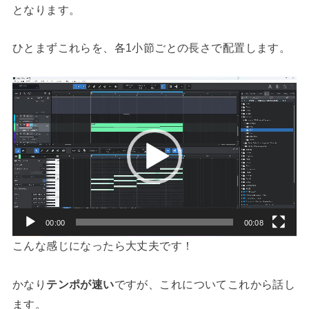
となります。
ひとまずこれらを、各1小節ごとの長さで配置します。
動
画
プ
レ
ー
ヤ
ー
00:00
00:08
こんな感じになったら大丈夫です！
かなり
テンポが速い
ですが、これについてこれから話し
ます。