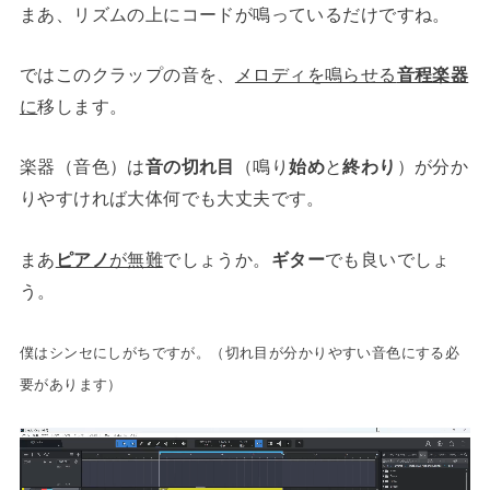
まあ、リズムの上にコードが鳴っているだけですね。
ではこのクラップの音を、
メロディを鳴らせる
音程楽器
に
移します。
楽器（音色）は
音の切れ目
（鳴り
始め
と
終わり
）が分か
りやすければ大体何でも大丈夫です。
まあ
ピアノ
が無難
でしょうか。
ギター
でも良いでしょ
う。
僕はシンセにしがちですが。（切れ目が分かりやすい音色にする必
要があります）
動
画