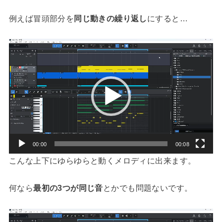
例えば冒頭部分を
同じ動きの繰り返し
にすると…
動
画
プ
レ
ー
ヤ
ー
00:00
00:08
こんな上下にゆらゆらと動くメロディに出来ます。
何なら
最初の3つが同じ音
とかでも問題ないです。
動