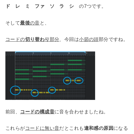
ド レ ミ ファ ソ ラ シ
の7つです。
そして
最後
の音
と、
コードの
切り替わり
部分
、今回は
小節の頭
部分ですね。
前回、
コードの構成音
に音を合わせましたね。
これらが
コードに無い音
だとこれも
違和感の原因
になる