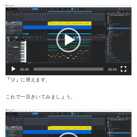
動
画
プ
レ
ー
ヤ
ー
00:00
00:06
「ソ」
に替えます。
これで一旦きいてみましょう。
動
画
プ