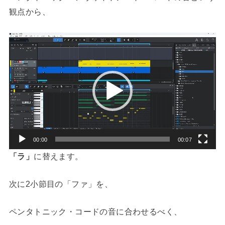
観点から、
動
画
プ
レ
ー
ヤ
ー
00:00
00:07
「ラ」
に替えます。
次に2小節目の「ファ」を、
ペンタトニック・コードの音に合わせるべく、