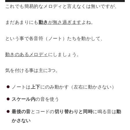
これでも簡易的なメロディと言えなくは無いですが、
まだあまりにも
動き
が無さ過ぎます
よね。
という事で各音符（ノート）たちを動かして、
動きのあるメロディ
にしましょう。
気を付ける事は主に3つ。
ノートは
上下
にのみ動かす（左右に動かさない）
スケール内
の音を使う
最後の音
とコードの
切り替わりと同時
に鳴る音は
動
かさない