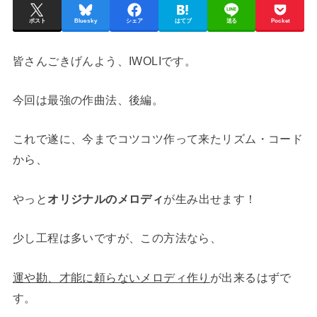
ポスト
Bluesky
シェア
はてブ
送る
Pocket
皆さんごきげんよう、IWOLIです。
今回は最強の作曲法、後編。
これで遂に、今までコツコツ作って来たリズム・コード
から、
やっと
オリジナルのメロディ
が生み出せます！
少し工程は多いですが、この方法なら、
運や勘、才能に頼らないメロディ作り
が出来るはずで
す。