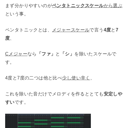
まず分かりやすいのが
ペンタトニックスケール
から選ぶ
という事。
ペンタトニックとは、
メジャースケール
で言う
4度
と
7
度
、
Cメジャー
なら
「ファ」
と
「シ」
を除いたスケールで
す。
4度と7度の二つは他と比べ
少し使い辛く
、
これを除いた音だけでメロディを作るととても
安定しや
すい
です。