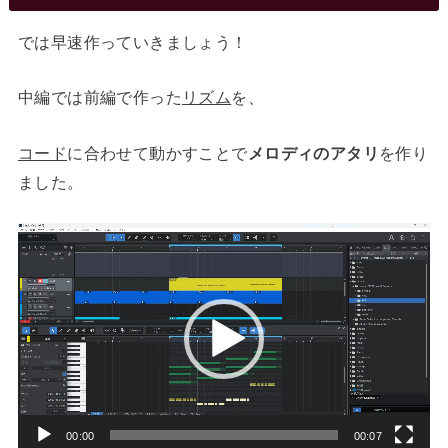
では早速作っていきましょう！
中編では前編で作った
リズム
を、
コード
に合わせて動かすことで
メロディのアタリ
を作り
ました。
動
画
プ
レ
ー
ヤ
ー
00:00
00:07