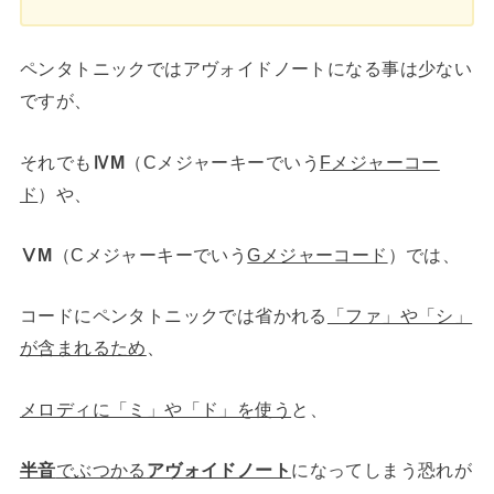
ペンタトニックではアヴォイドノートになる事は少ない
ですが、
それでも
ⅣM
（Cメジャーキーでいう
Fメジャーコー
ド
）や、
ⅤM
（Cメジャーキーでいう
Gメジャーコード
）では、
コードにペンタトニックでは省かれる
「ファ」や「シ」
が含まれるため
、
メロディに「ミ」や「ド」を使う
と、
半音
でぶつかる
アヴォイドノート
になってしまう恐れが