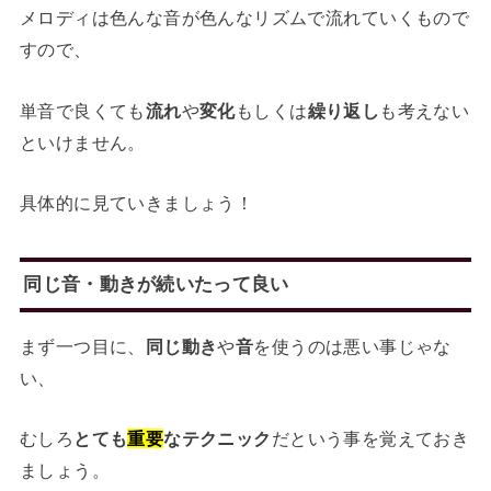
メロディは色んな音が色んなリズムで流れていくもので
すので、
単音で良くても
流れ
や
変化
もしくは
繰り返し
も考えない
といけません。
具体的に見ていきましょう！
同じ音・動きが続いたって良い
まず一つ目に、
同じ動き
や
音
を使うのは悪い事じゃな
い、
むしろ
とても
重要
なテクニック
だという事を覚えておき
ましょう。