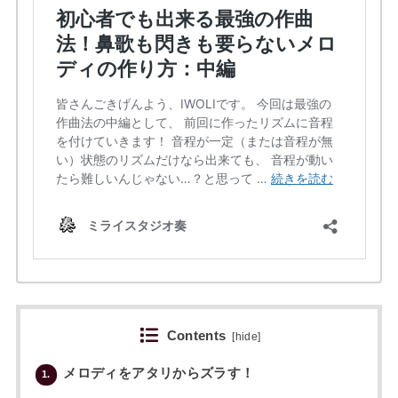
Contents
[
hide
]
メロディをアタリからズラす！
1.