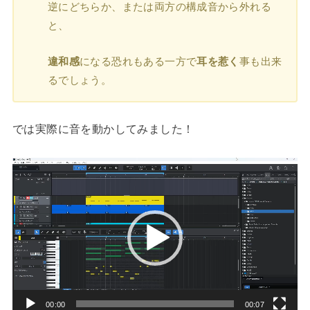
逆にどちらか、または両方の構成音から外れる
と、
違和感
になる恐れもある一方で
耳を惹く
事も出来
るでしょう。
では実際に音を動かしてみました！
動
画
プ
レ
ー
ヤ
ー
00:00
00:07