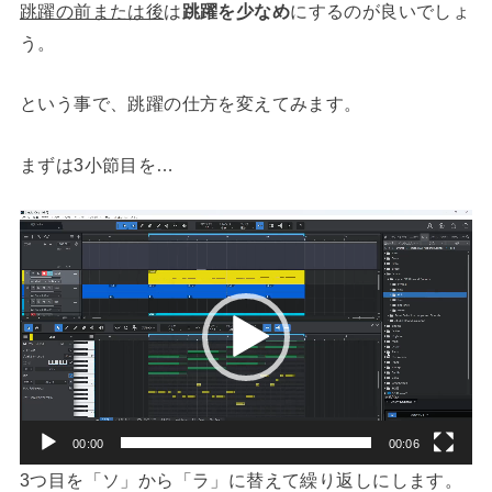
跳躍の前または後
は
跳躍を少なめ
にするのが良いでしょ
う。
という事で、跳躍の仕方を変えてみます。
まずは3小節目を…
動
画
プ
レ
ー
ヤ
ー
00:00
00:06
3つ目を「ソ」から「ラ」に替えて繰り返しにします。