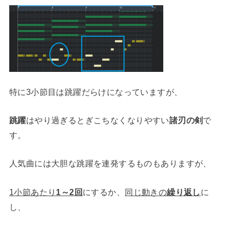
特に3小節目は跳躍だらけになっていますが、
跳躍
はやり過ぎるとぎこちなくなりやすい
諸刃の剣
で
す。
人気曲には大胆な跳躍を連発するものもありますが、
1小節あたり
1～2回
にするか、
同じ動きの
繰り返し
に
し、