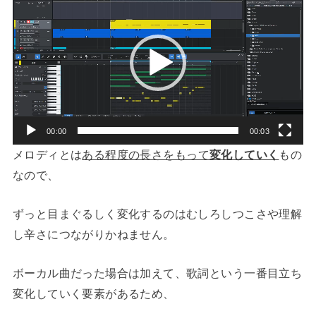
画
プ
レ
ー
ヤ
ー
00:00
00:03
メロディとは
ある程度の長さをもって
変化していく
もの
なので、
ずっと目まぐるしく変化するのはむしろしつこさや理解
し辛さにつながりかねません。
ボーカル曲だった場合は加えて、歌詞という一番目立ち
変化していく要素があるため、